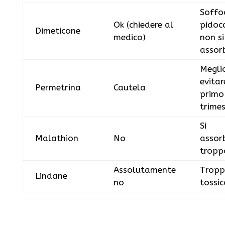
Soffoc
Ok (chiedere al
pidocc
Dimeticone
medico)
non si
assor
Megli
evitar
Permetrina
Cautela
primo
trimes
Si
Malathion
No
assor
tropp
Assolutamente
Trop
Lindane
no
tossic