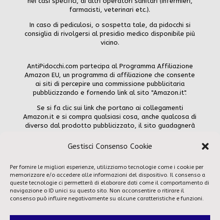
nei casi specifici, di altri operatori sanitari (infermieri,
farmacisti, veterinari etc.).
In caso di pediculosi, o sospetta tale, da pidocchi si
consiglia di rivolgersi al presidio medico disponibile più
vicino.
AntiPidocchi.com partecipa al Programma Affiliazione
Amazon EU, un programma di affiliazione che consente
ai siti di percepire una commissione pubblicitaria
pubblicizzando e fornendo link al sito "Amazon.it".
Se si fa clic sui link che portano ai collegamenti
Amazon.it e si compra qualsiasi cosa, anche qualcosa di
diverso dal prodotto pubblicizzato, il sito guadagnerà
una piccola commissione, ma tu non pagherai alcun
extra.
Gestisci Consenso Cookie
Amazon e il logo Amazon sono marchi di Amazon.com,
Inc., Amazon.it o dei suoi affiliati.
Per fornire le migliori esperienze, utilizziamo tecnologie come i cookie per
memorizzare e/o accedere alle informazioni del dispositivo. Il consenso a
www.antipidocchi.com All Rights Reserved - Tutti i diritti
queste tecnologie ci permetterà di elaborare dati come il comportamento di
navigazione o ID unici su questo sito. Non acconsentire o ritirare il
riservati © 2020 - 2025
consenso può influire negativamente su alcune caratteristiche e funzioni.