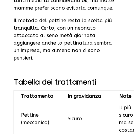
tanti medici la considerano ok, ma molte
mamme preferiscono evitarla comunque.
Il metodo del pettine resta la scelta più
tranquilla. Certo, con un neonato
attaccato al seno metà giornata
aggiungere anche la pettinatura sembra
un’impresa, ma almeno non ci sono
pensieri.
Tabella dei trattamenti
Trattamento
In gravidanza
Note
Il più
Pettine
sicuro
Sicuro
(meccanico)
ma se
costa