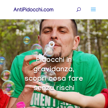
Pidocchi in
gravidanza,
scopri cosa fare
senza rischi